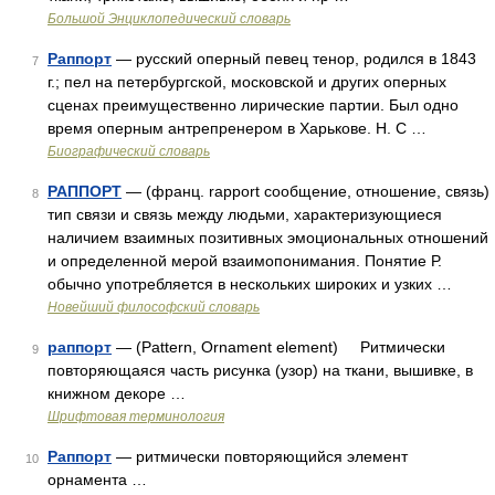
Большой Энциклопедический словарь
Раппорт
— русский оперный певец тенор, родился в 1843
7
г.; пел на петербургской, московской и других оперных
сценах преимущественно лирические партии. Был одно
время оперным антрепренером в Харькове. Н. С …
Биографический словарь
РАППОРТ
— (франц. rapport сообщение, отношение, связь)
8
тип связи и связь между людьми, характеризующиеся
наличием взаимных позитивных эмоциональных отношений
и определенной мерой взаимопонимания. Понятие Р.
обычно употребляется в нескольких широких и узких …
Новейший философский словарь
раппорт
— (Pattern, Ornament element) Ритмически
9
повторяющаяся часть рисунка (узор) на ткани, вышивке, в
книжном декоре …
Шрифтовая терминология
Раппорт
— ритмически повторяющийся элемент
10
орнамента …