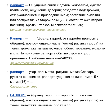
раппорт
— Ощущение связи с другим человеком, чувство
3
взаимности, ощущение доверия; создается подстройкой,
отзеркаливанием и присоединением; состояние эмпатии
или восприятие из второй позиции. (Смотри также: Вторая
позиция). Краткий толковый психолого&#8230; …
Большая психологическая энциклопедия
Раппорт
— (франц. rapport, от rapporter приносить
4
обратно), повторяющаяся часть (мотив) рисунка (узора) на
ткани, трикотаже, вышивке, ковре, обоях, керамике, мозаике
и т. п. По принципу раппорта обычно строится узор
орнамента. Наиболее значение&#8230; …
Художественная энциклопедия
раппорт
— узор, пальметта, рисунок, мотив Словарь
5
русских синонимов. раппорт сущ., кол во синонимов: 5 •
мотив (16) • …
Словарь синонимов
РАППОРТ
— (франц. rapport от rapporter приносить
6
обратно), повторяющаяся часть (мотив) рисунка (узора) на
ткани, трикотаже, вышивке, обоях и пр …